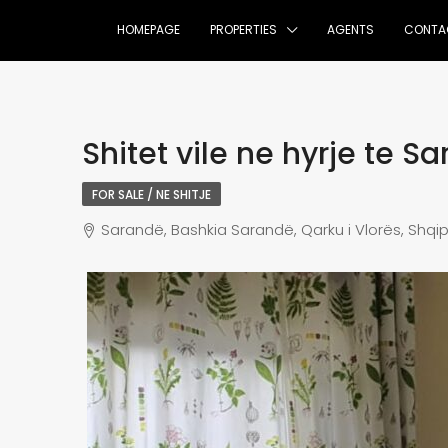
HOMEPAGE
PROPERTIES
AGENTS
CONTA
Shitet vile ne hyrje te S
FOR SALE / NE SHITJE
Sarandë, Bashkia Sarandë, Qarku i Vlorës, Shqip