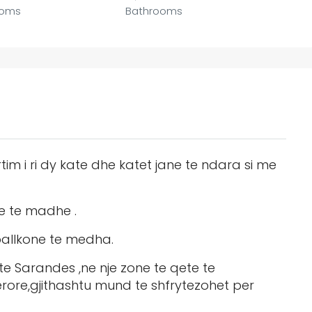
ooms
Bathrooms
im i ri dy kate dhe katet jane te ndara si me
de te madhe .
 ballkone te medha.
te Sarandes ,ne nje zone te qete te
rore,gjithashtu mund te shfrytezohet per