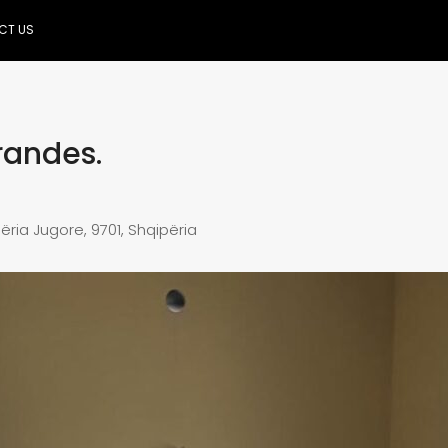
CT US
arandes.
ëria Jugore, 9701, Shqipëria