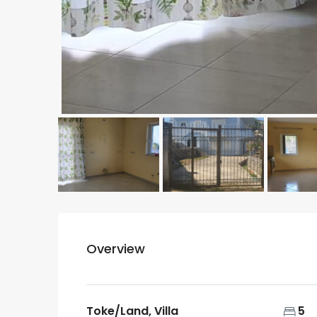
Overview
Toke/Land, Villa
5