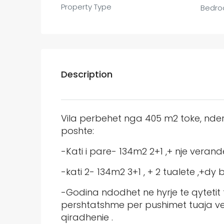
Property Type
Bedr
Description
Vila perbehet nga 405 m2 toke, ndert
poshte:
-Kati i pare- 134m2 2+1 ,+ nje veran
-kati 2- 134m2 3+1 , + 2 tualete ,+dy
-Godina ndodhet ne hyrje te qytetit 
pershtatshme per pushimet tuaja ve
qiradhenie .