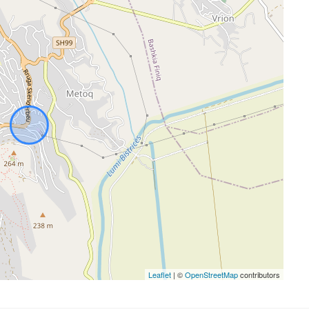
Leaflet
| ©
OpenStreetMap
contributors