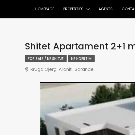
HOMEPAGE
PROPERTIES
AGENTS
CONTA
Shitet Apartament 2+1 
FOR SALE / NE SHITJE
NE NDERTIM
Rruga Gjergj Araniti, Sarande