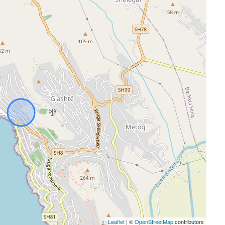
Leaflet
| ©
OpenStreetMap
contributors