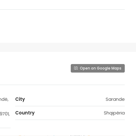
Open on Google Maps
ndë,
City
Sarande
Country
Shqipëria
9701,