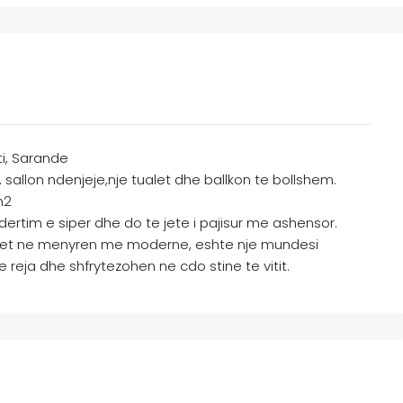
ti, Sarande
allon ndenjeje,nje tualet dhe ballkon te bollshem.
m2
dertim e siper dhe do te jete i pajisur me ashensor.
ohet ne menyren me moderne, eshte nje mundesi
reja dhe shfrytezohen ne cdo stine te vitit.