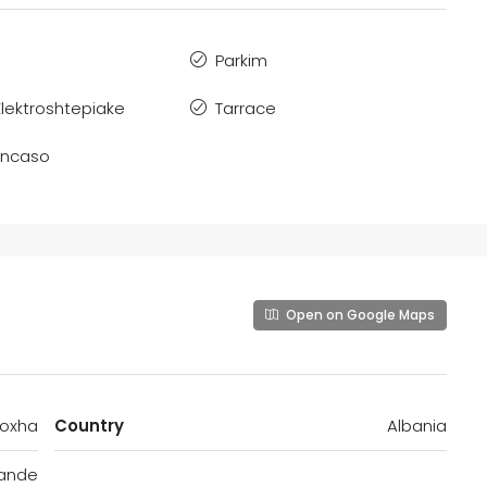
Parkim
Elektroshtepiake
Tarrace
 Incaso
Open on Google Maps
Hoxha
Country
Albania
ande