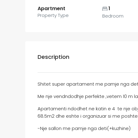
Apartment
1
Property Type
Bedroom
Description
Shitet super apartament me pamje nga deti n
Me nje vendndodhje perfekte ,vetem 10 m larg 
Apartamenti ndodhet ne katin e 4 te nje objek
68.5m2 dhe eshte i organizuar si me poshte
-Nje sallon me pamje nga deti(+kuzhine)