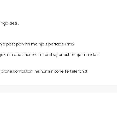
nga deti .
nje post parkimi me nje siperfaqe 17m2.
ekti i ri dhe shume i mirembajtur eshte nje mundesi
.
prone kontaktoni ne numrin tone te telefonit!