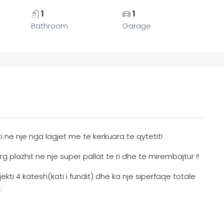
1
1
Bathroom
Garage
e nje nga lagjet me te kerkuara te qytetit!
plazhit ne nje super pallat te ri dhe te mirembajtur !!
ti 4 katesh(kati i fundit) dhe ka nje siperfaqe totale
: