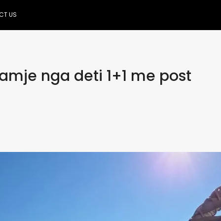
CT US
amje nga deti 1+1 me post