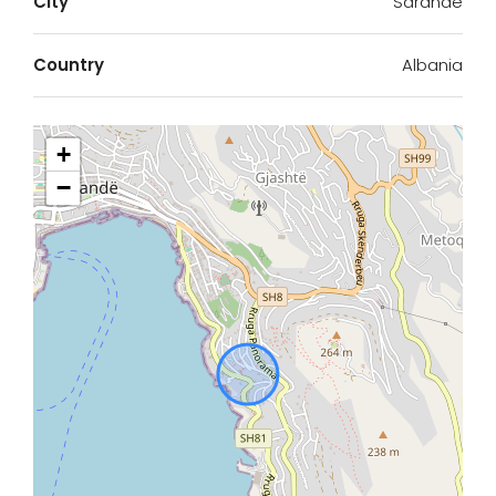
City
Sarande
Country
Albania
+
−