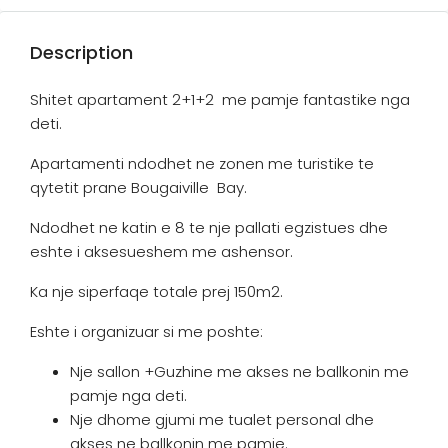
Description
Shitet apartament 2+1+2 me pamje fantastike nga
deti.
Apartamenti ndodhet ne zonen me turistike te
qytetit prane Bougaiville Bay.
Ndodhet ne katin e 8 te nje pallati egzistues dhe
eshte i aksesueshem me ashensor.
Ka nje siperfaqe totale prej 150m2.
Eshte i organizuar si me poshte:
Nje sallon +Guzhine me akses ne ballkonin me
pamje nga deti.
Nje dhome gjumi me tualet personal dhe
akses ne ballkonin me pamje.